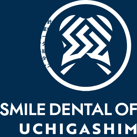
TOP
治療方針
症例詳細
治療案内
症例一覧
ドクター紹介
院長紹介
ドクター紹介
アクセス
CASE
70代男性 インプラント＋セラミック治療（上
顎）
BEFORE
AFTER