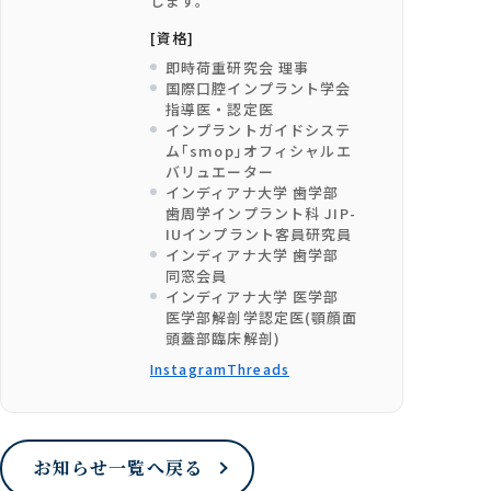
します。
[資格]
即時荷重研究会 理事
国際口腔インプラント学会
指導医・認定医
インプラントガイドシステ
ム｢smop｣オフィシャルエ
バリュエーター
インディアナ大学 歯学部
歯周学インプラント科 JIP-
IUインプラント客員研究員
インディアナ大学 歯学部
同窓会員
インディアナ大学 医学部
医学部解剖学認定医(顎顔面
頭蓋部臨床解剖)
Instagram
Threads
お知らせ一覧へ戻る